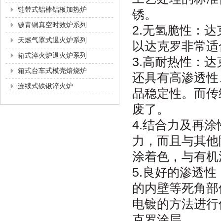
链带式铝棒铝板加热炉
锈。
铍青铜真空时效炉系列
2.无氢脆性：
天燃气罩式退火炉系列
以达克罗非常适
箱式淬火炉退火炉系列
3.高耐热性：
箱式台车式模壳焙烧炉
还具有高渗透性
连续式铁锹淬火炉
品稳定性。而传
废了。
4.结合力及再
力，而且与其他
涂着色，与有
5.良好的渗透
的内壁等死角部
电镀的方法进行
克罗涂层。