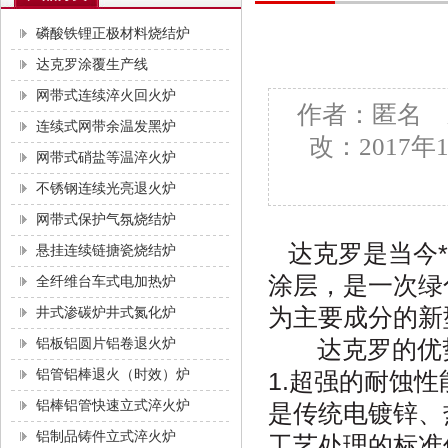
磷酸铁锂正极材料烧结炉
达克罗涂覆生产线
网带式连续淬火回火炉
作者：匿名 
连续式网带余温发黑炉
改：2017
网带式硝盐等温淬火炉
不锈钢连续光亮退火炉
网带式保护气氛烧结炉
达克罗是当今
悬挂连续链搪瓷烧结炉
涂层，是一次绿
全纤维台车式电加热炉
为主要成分的新
井式渗碳炉井式氮化炉
铝板铝圆片铝卷退火炉
达克罗的优
铝管铝棒退火（时效）炉
1.超强的耐蚀
铝棒铝管快速立式淬火炉
是传统电镀锌、
铝制品铸件立式淬火炉
工艺处理的标准