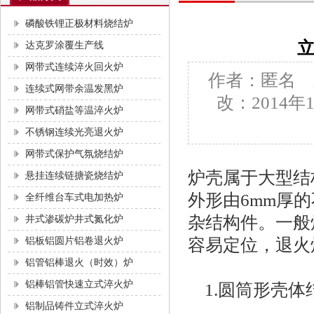
磷酸铁锂正极材料烧结炉
达克罗涂覆生产线
网带式连续淬火回火炉
作者：匿名 
连续式网带余温发黑炉
改：2014
网带式硝盐等温淬火炉
不锈钢连续光亮退火炉
网带式保护气氛烧结炉
炉壳属于大型结
悬挂连续链搪瓷烧结炉
外形由6mm厚
全纤维台车式电加热炉
杂结构件。一般
井式渗碳炉井式氮化炉
铝板铝圆片铝卷退火炉
容易定位，退火
铝管铝棒退火（时效）炉
铝棒铝管快速立式淬火炉
1.圆筒形壳体
铝制品铸件立式淬火炉