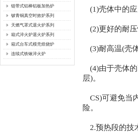
链带式铝棒铝板加热炉
(1)壳体中的
铍青铜真空时效炉系列
天燃气罩式退火炉系列
(2)更好的耐
箱式淬火炉退火炉系列
箱式台车式模壳焙烧炉
(3)耐高温(壳
连续式铁锹淬火炉
(4)由于壳体
层)。
CS)可避免当
险。
2.预热段的技